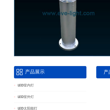
产品展示
产
LED室内灯
LED室外灯
LED太阳能灯