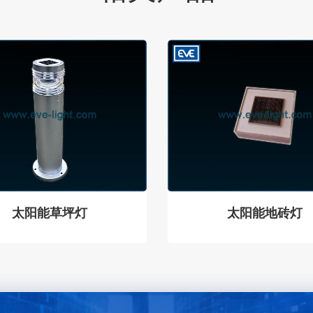
太阳能草坪灯
太阳能地砖灯